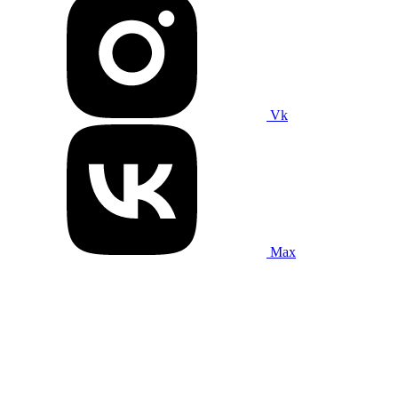
Vk
Max