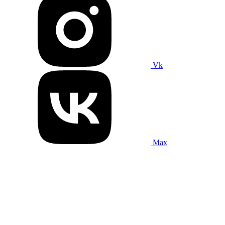
Vk
Max