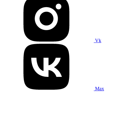
Vk
Max